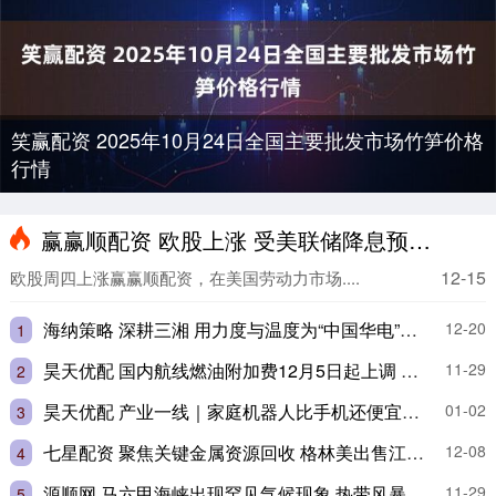
笑赢配资 2025年10月24日全国主要批发市场竹笋价格
行情
赢赢顺配资 欧股上涨 受美联储降息预期提振
12-15
欧股周四上涨赢赢顺配资，在美国劳动力市场....
海纳策略 深耕三湘 用力度与温度为“中国华电”品牌增彩
12-20
1
昊天优配 国内航线燃油附加费12月5日起上调 成人单程最高40元
11-29
2
昊天优配 产业一线｜家庭机器人比手机还便宜，如何做到的？
01-02
3
七星配资 聚焦关键金属资源回收 格林美出售江西格林循环材料100%股权
12-08
4
源顺网 马六甲海峡出现罕见气候现象 热带风暴登陆马来西亚
11-29
5