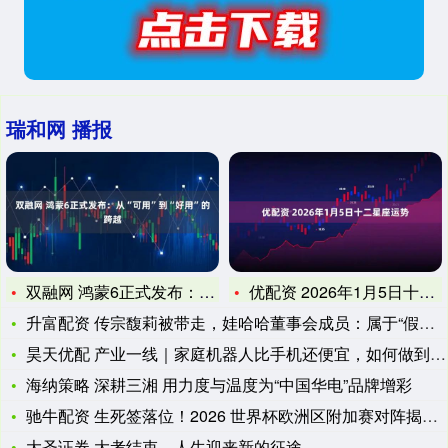
瑞和网 播报
双融网 鸿蒙6正式发布：从“可用”到“好用”的跨越
优配资 2026年1月5日十二星座运势
升富配资 传宗馥莉被带走，娃哈哈董事会成员：属于“假新闻”
昊天优配 产业一线｜家庭机器人比手机还便宜，如何做到的？
海纳策略 深耕三湘 用力度与温度为“中国华电”品牌增彩
驰牛配资 生死签落位！2026 世界杯欧洲区附加赛对阵揭晓，
大圣证券 大考结束，人生迎来新的征途