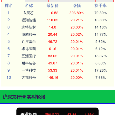
排名
名称
最新价
涨幅
换手率
1
N展芯
116.52
396.89%
79.39%
2
锐翔智能
110.02
20.21%
16.80%
3
志特新材
14.8
20.03%
14.18%
4
博腾股份
20.44
20.02%
14.77%
5
近岸蛋白
46.72
20.01%
5.62%
6
毕得医药
61.6
20.01%
6.12%
7
五洲医疗
83.62
20.01%
18.37%
8
耐科装备
49.67
20.01%
6.83%
9
一博科技
53.33
20.01%
17.26%
10
方邦股份
146.16
20.00%
7.68%
沪深京行情 实时轮播
创业板指
3563.12
47.56
1.35%