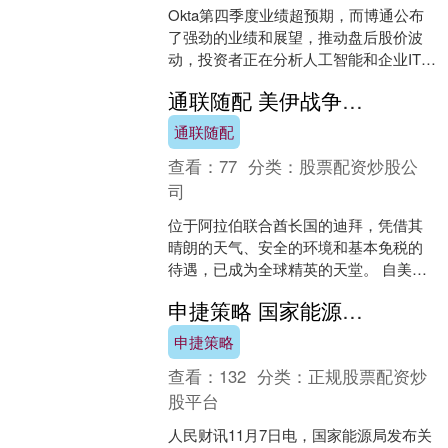
Okta第四季度业绩超预期，而博通公布
了强劲的业绩和展望，推动盘后股价波
动，投资者正在分析人工智能和企业IT需
求。 海量资讯、精准解读，尽在新浪财
通联随配 美伊战争之下，迪拜竭力挽救其作为富人天堂的声誉
经APP 责任....
通联随配
查看：
77
分类：
股票配资炒股公
司
位于阿拉伯联合酋长国的迪拜，凭借其
晴朗的天气、安全的环境和基本免税的
待遇，已成为全球精英的天堂。 自美伊
战争爆发以来，其安全声誉已遭受重
申捷策略 国家能源局：加快煤炭生产重点环节电气化改造
创。 甚至在伊朗战争之前....
申捷策略
查看：
132
分类：
正规股票配资炒
股平台
人民财讯11月7日电，国家能源局发布关