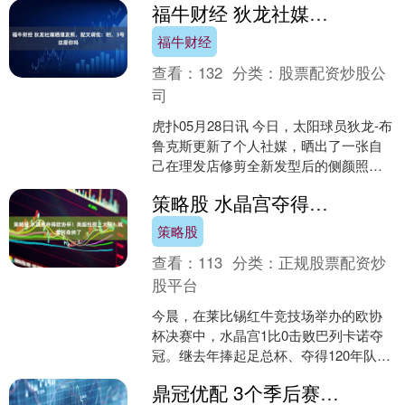
福牛财经 狄龙社媒晒理发照，配文调侃：哟，3号这是你吗
福牛财经
查看：
132
分类：
股票配资炒股公
司
虎扑05月28日讯 今日，太阳球员狄龙-布
鲁克斯更新了个人社媒，晒出了一张自
己在理发店修剪全新发型后的侧颜照
片。 狄龙在配文写道：“哟，3号，这是
策略股 水晶宫夺得欧协杯！英超包揽三大杯？就看阿森纳了
你吗？” 狄龙....
策略股
查看：
113
分类：
正规股票配资炒
股平台
今晨，在莱比锡红牛竞技场举办的欧协
杯决赛中，水晶宫1比0击败巴列卡诺夺
冠。继去年捧起足总杯、夺得120年队史
首座顶级赛事锦标后，水晶宫如今又夺
鼎冠优配 3个季后赛区间内关键时刻得分历史前三：科比、詹姆斯、乔丹
得了队史首座欧战奖....