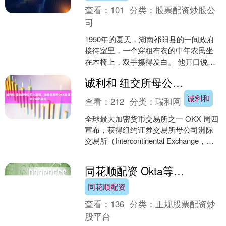
查看：
101
分类：
股票配资炒股公
司
1950年的夏天，湖南祁阳县的一间政府
接待室里，一个穿粗布衣的中年农民坐
在木椅上，双手攥得发白。 他开口说的
第一句话，让登记员愣在了原地。这个
诚利和 纽交所母公司入股后，加密交易所OKX估值达250亿美元
人，是一位曾经统领....
诚利和
查看：
212
分类：
瑞和网
全球最大加密货币交易所之一 OKX 周四
宣布，获得纽约证券交易所母公司洲际
交易所（Intercontinental Exchange，
ICE）的少数股权投资后，....
同花顺配资 Okta等软件股表现亮眼
同花顺配资
查看：
136
分类：
正规股票配资炒
股平台