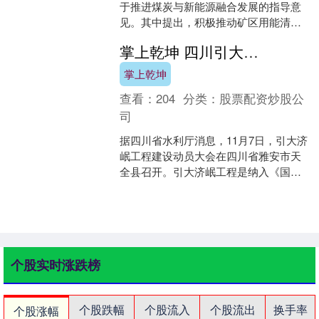
于推进煤炭与新能源融合发展的指导意
见。其中提出，积极推动矿区用能清洁
替代。加快煤炭生产重点环节电气化改
掌上乾坤 四川引大济岷工程建设正式启动
造，推广电驱钻机、电....
掌上乾坤
查看：
204
分类：
股票配资炒股公
司
据四川省水利厅消息，11月7日，引大济
岷工程建设动员大会在四川省雅安市天
全县召开。引大济岷工程是纳入《国家
水网建设规划纲要》《成渝地区双城经
济圈建设规划纲要》的....
个股实时涨跌榜
个股跌幅
个股流入
个股流出
换手率
个股涨幅