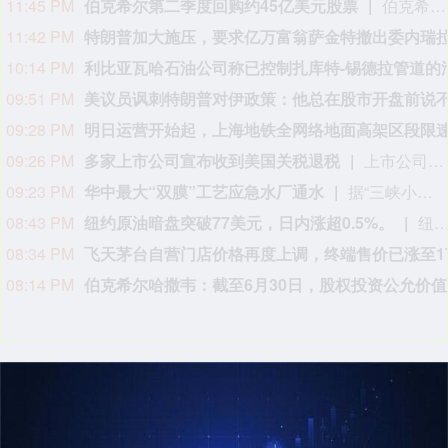
08:12 PM
08:07 PM
楼继伟出席资产盘活课题研讨会
8月8日上午，全球财富管理论坛在京召开“地方国有存量资产盘活进展、难点与策略”课题研讨会，楼继伟出席会议并做总结发言。楼继伟在发言中表示，盘活国有资产既是近期的当务之急，也是一项长期性的战略任务。当前我国GDP平减指数阶段性承压走低，财政维持紧平衡格局的压力持续攀升；我国税收结构以间接税为主体，税收收入增速显著弱于名义GDP增速，财政内生增收动能受限。叠加土地财政收入大幅收缩，地方隐性债务化解、长期限国债常态化发行带来的利息支出刚性上涨，收支两端压力持续凸显。综合多重现实约束来看，国有存量资产盘活并非短期应急手段，而是一项需要常态化、长效化推进的重点工作。（全球财富管理论坛）
08:00 PM
本周大盘主力资金累计净流入
07:39 PM
阿联酋称该国一船只在霍尔木兹海峡遭袭
据阿联酋通讯社8月8日报道，阿布扎比国家石油公司证实，该公司一艘船只当天凌晨在通过霍尔木兹海峡时遭导弹袭击。阿布扎比国家石油公司说，袭击未造成人员受伤，目前局面可控。该公司并未提供遭袭船只具体类型、导弹来源以及船只受损情况等更多细节。（新华社）
06:53 PM
网易
06:44 PM
阿联酋谴责伊朗袭击阿布扎比国家石油公司油轮。
06:25 PM
06:24 PM
06:08 PM
星光股份中标龙星控股总部泛光工程项目
据“星光股份”公众号消息，近日，星光股份成功中标龙星控股总部泛光工程项目。
06:02 PM