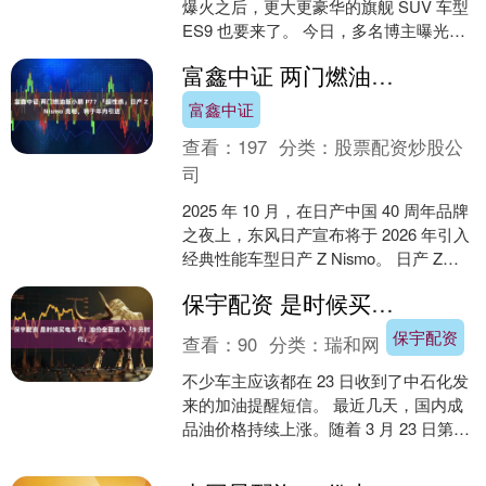
爆火之后，更大更豪华的旗舰 SUV 车型
ES9 也要来了。 今日，多名博主曝光了
一组蔚来 ES9 实车照片，从....
富鑫中证 两门燃油版小鹏 P7？「超性感」日产 Z Nismo 亮相，将于年内引进
富鑫中证
查看：
197
分类：
股票配资炒股公
司
2025 年 10 月，在日产中国 40 周年品牌
之夜上，东风日产宣布将于 2026 年引入
经典性能车型日产 Z Nismo。 日产 Z
Nismo 是日产 Z....
保宇配资 是时候买电车了！油价全面进入「9 元时代」
保宇配资
查看：
90
分类：
瑞和网
不少车主应该都在 23 日收到了中石化发
来的加油提醒短信。 最近几天，国内成
品油价格持续上涨。随着 3 月 23 日第六
轮调价落地，国内汽油价格全面进入「9
元....