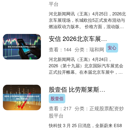
平台
河北新闻网讯（王嵩）4月25日，2026北
京车展现场，长城欧拉5正式发布混动与
燃油双动力版本。 价格方面，混动版限
时换新价7.98万元起，搭载Hi2智能混动
安信 2026北京车展之IONIQ（艾尼氪）
技术....
安心
查看：
144
分类：
瑞和网
河北新闻网讯（王嵩）4月24日，
2026（第十九届）北京国际汽车展览会
正式拉开帷幕。在本届北京车展中，北
京现代宣布IONIQ（艾尼氪）品牌正式落
户中国，该品牌的....
股壹佰 比劳斯莱斯库里南还大 全新蔚来ES9实车曝光：气场太强
股壹佰
查看：
217
分类：
正规股票配资炒
股平台
快科技 3 月 25 日消息，全新蔚来 ES8