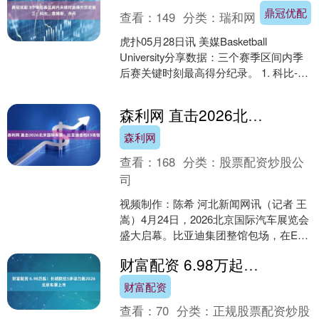
鼎冠优配
查看：
149
分类：
瑞和网
虎扑05月28日讯 美媒Basketball
University分享数据：三个赛季区间内季
后赛关键时刻最高得分纪录。 1. 科比-布
莱恩特—145分—08-1....
森利网 直击2026北京国际车展：比亚迪全包E3场馆
森利网
查看：
168
分类：
股票配资炒股公
司
视频制作：陈希 河北新闻网讯（记者 王
嵩）4月24日，2026北京国际汽车展览会
盛大启幕。比亚迪集团整馆包场，在E3
馆打造品牌独立展区。王朝｜海洋、方
财富配资 6.98万起！长城欧拉5多动力版2026北京车展上市
程豹、腾势....
财富配资
查看：
70
分类：
正规股票配资炒股