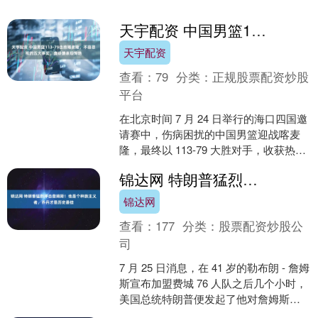
中 21 狂轰 30 分夺冠....
天宇配资 中国男篮113-79击败喀麦隆，不容忽视的五大事实，庞峥麟表现惊艳
天宇配资
查看：
79
分类：
正规股票配资炒股
平台
在北京时间 7 月 24 日举行的海口四国邀
请赛中，伤病困扰的中国男篮迎战喀麦
隆，最终以 113-79 大胜对手，收获热身
赛的首场胜利。两队的世界排名差异达
锦达网 特朗普猛烈抨击詹姆斯！他是个种族主义者，乔丹才是历史最佳
到 ....
锦达网
查看：
177
分类：
股票配资炒股公
司
7 月 25 日消息，在 41 岁的勒布朗 - 詹姆
斯宣布加盟费城 76 人队之后几个小时，
美国总统特朗普便发起了他对詹姆斯的
公开攻击。 詹姆斯在周五的一份长篇....