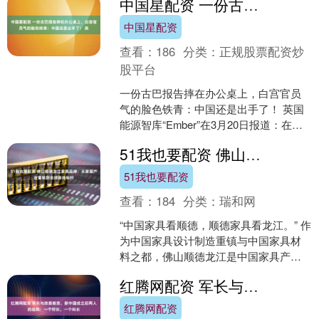
中国星配资 一份古巴报告摔在办公桌上，白宫官员气的脸色铁青：中国还是出手了！ 英
中国星配资
查看：
186
分类：
正规股票配资炒
股平台
一份古巴报告摔在办公桌上，白宫官员
气的脸色铁青：中国还是出手了！ 英国
能源智库“Ember”在3月20日报道：在美
国试图通过切断石油供应给古巴“断粮”的
51我也要配资 佛山顺德龙江家具品牌：从家居产业重镇到全球新地标杆
时候，中....
51我也要配资
查看：
184
分类：
瑞和网
“中国家具看顺德，顺德家具看龙江。” 作
为中国家具设计制造重镇与中国家具材
料之都，佛山顺德龙江是中国家具产业
的核心发源地与标杆集群。四十余年深
红腾网配资 军长与政委叛变，新中国成立后两人的结局：一个村长，一个科长
耕，龙江从一张沙发....
红腾网配资